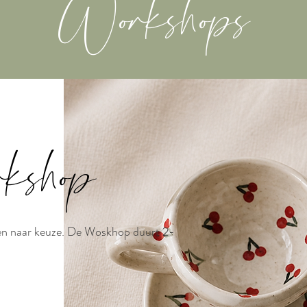
Workshops
rkshop
kken naar keuze. De Woskhop duurt 2-