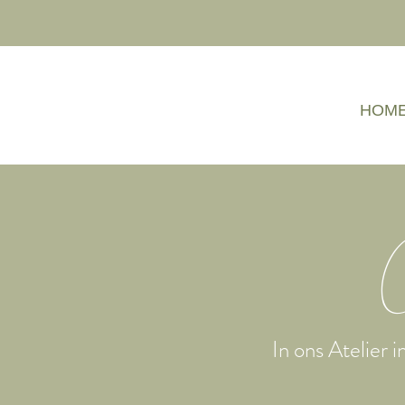
HOM
C
In ons Atelier 