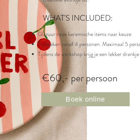
WHAT'S INCLUDED:
Glazuur twee keramische items naar keuze
Te boeken vanaf 4 personen. Maximaal 5 pers
Tijdens de workshop krijg je een lekker drankje
€60,- per persoon
Boek online