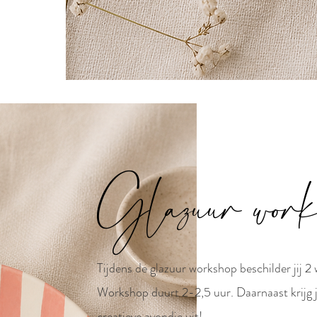
Glazuur work
Tijdens de glazuur workshop beschilder jij 
Workshop duurt 2-2,5 uur. Daarnaast krijg j
creatieve avondje uit!